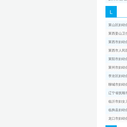
L
兰州大学第二医院
莱山区妇幼
青海省妇女儿童医院
莱西姜山卫
莱西市妇幼
银川市妇幼保健院
莱西市人民
莱阳市妇幼
乌鲁木齐儿童医院
莱州市妇幼
李沧区妇幼
北京儿童医院新疆医院
聊城市妇幼
辽宁省抚顺
伊犁哈萨克自治州友谊医院
临沂市妇女
临朐县妇幼
龙口市妇幼