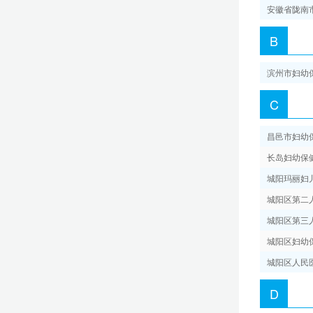
安徽省陇南
郴州市第一人民医院
B
广州医科大学附属妇女儿童医疗中心
滨州市妇幼
C
深圳市儿童医院
昌邑市妇幼
佛山市妇幼保健院
长岛妇幼保
城阳玛丽妇
东莞市儿童医院
城阳区第二
城阳区第三
广西壮族自治区妇幼保健院
城阳区妇幼
城阳区人民
柳州市妇幼保健院
D