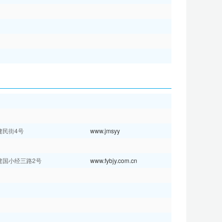
健民街4号
www.jmsyy
建国小经三路2号
www.fybjy.com.cn