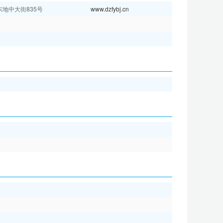
地中大街835号
www.dzfybj.cn