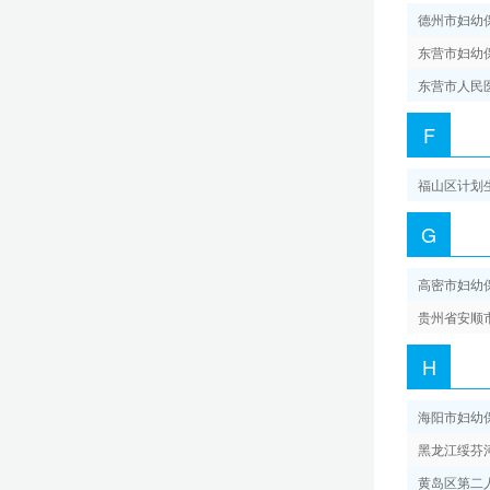
德州市妇幼
广州市妇女儿童医疗中心柳州医院
东营市妇幼
东营市人民
南宁市妇幼保健院
F
海南省妇女儿童医学中心
福山区计划
重庆医科大学附属儿童医院
G
高密市妇幼
四川大学华西第二医院
贵州省安顺
成都市妇女儿童中心医院
H
海阳市妇幼
四川省儿童医院
黑龙江绥芬
黄岛区第二
广元市中心医院